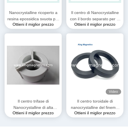
Nanocrystalline ricoperto a
Il centro di Nanocrystalline
resina epossidica svuota per
con il bordo separato per la
Ottieni il miglior prezzo
Ottieni il miglior prezzo
la bobina d'arresto comune
bobina d'arresto comune
del modo di contabilità
N30-20-10 di modo
elettromagnetica ed il
trasformatore corrente
Video
Il centro trifase di
Il centro toroidale di
Nanocrystalline di alta
nanocrystalline del finemet
Ottieni il miglior prezzo
Ottieni il miglior prezzo
permeabilità per EMI
del centro di ferrite di
Common Mode Choke
rendimento elevato
T52*36*25
KMN20016030