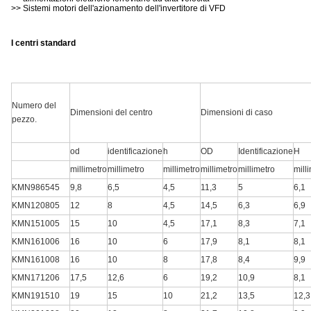
>> Sistemi motori dell'azionamento dell'invertitore di VFD
I centri standard
Numero del
Dimensioni del centro
Dimensioni di caso
pezzo.
od
identificazione
h
OD
Identificazione
H
millimetro
millimetro
millimetro
millimetro
millimetro
mill
KMN986545
9,8
6,5
4,5
11,3
5
6,1
KMN120805
12
8
4,5
14,5
6,3
6,9
KMN151005
15
10
4,5
17,1
8,3
7,1
KMN161006
16
10
6
17,9
8,1
8,1
KMN161008
16
10
8
17,8
8,4
9,9
KMN171206
17,5
12,6
6
19,2
10,9
8,1
KMN191510
19
15
10
21,2
13,5
12,3