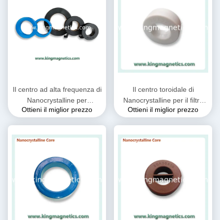
Il centro ad alta frequenza di
Il centro toroidale di
Nanocrystalline per
Nanocrystalline per il filtro
Ottieni il miglior prezzo
Ottieni il miglior prezzo
l'induttore della bobina di
comune N32-20-10 dalla
bobina d'arresto del CMC
bobina d'arresto di modo di
fornito da re Magnetics
IEC