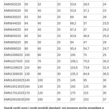
KMN503220
50
32
20
53,8
28,5
24
KMN504020
50
40
20
53,6
37,1
23
KMN635025
63
50
25
69
46
29
KMN644020
64
40
20
68,2
37
23,5
KMN644025
64
40
25
67,4
37
29,2
KMN805020
80
50
20
83,8
46,6
25,0
KMN805025
80
50
25
84
47
29
KMN906020
90
60
20
95,4
54,7
24,7
KMN1008020
100
80
20
105
75
25
KMN1027625
102
76
25
108,1
70,0
30,3
KMN1108025
110
80
25
116,6
73,8
31,4
KMN1309030
130
90
30
135,3
84,9
36,5
KMN14010025
140
100
25
145
95
30
KMN16013025
160
130
25
165
125
30
KMN17012025
170
120
25
175
115
30
KMN20016030
200
160
30
207
153
37
Questi centri sono i nostri prodotti standard, noi possono anche progettare e