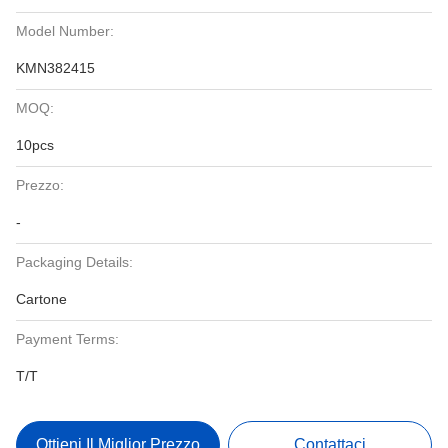
Model Number:
KMN382415
MOQ:
10pcs
Prezzo:
-
Packaging Details:
Cartone
Payment Terms:
T/T
Ottieni Il Miglior Prezzo
Contattaci