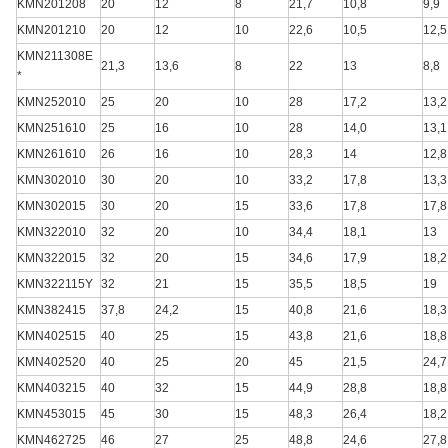
KMN201208
20
12
8
21,7
10,8
9,9
KMN201210
20
12
10
22,6
10,5
12,5
KMN211308E
21,3
13,6
8
22
13
8,8
*
KMN252010
25
20
10
28
17,2
13,2
KMN251610
25
16
10
28
14,0
13,1
KMN261610
26
16
10
28,3
14
12,8
KMN302010
30
20
10
33,2
17,8
13,3
KMN302015
30
20
15
33,6
17,8
17,8
KMN322010
32
20
10
34,4
18,1
13
KMN322015
32
20
15
34,6
17,9
18,2
KMN322115Y
32
21
15
35,5
18,5
19
KMN382415
37,8
24,2
15
40,8
21,6
18,3
KMN402515
40
25
15
43,8
21,6
18,8
KMN402520
40
25
20
45
21,5
24,7
KMN403215
40
32
15
44,9
28,8
18,8
KMN453015
45
30
15
48,3
26,4
18,2
KMN462725
46
27
25
48,8
24,6
27,8