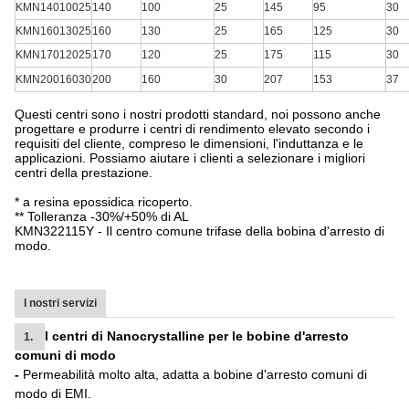
KMN14010025
140
100
25
145
95
30
KMN16013025
160
130
25
165
125
30
KMN17012025
170
120
25
175
115
30
KMN20016030
200
160
30
207
153
37
Questi centri sono i nostri prodotti standard, noi possono anche
progettare e produrre i centri di rendimento elevato secondo i
requisiti del cliente, compreso le dimensioni, l'induttanza e le
applicazioni. Possiamo aiutare i clienti a selezionare i migliori
centri della prestazione.
* a resina epossidica ricoperto.
** Tolleranza -30%/+50% di AL
KMN322115Y - Il centro comune trifase della bobina d'arresto di
modo.
I nostri servizi
I centri di Nanocrystalline per le bobine d'arresto
1.
comuni di modo
-
Permeabilità molto alta, adatta a bobine d'arresto comuni di
modo di EMI.