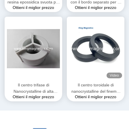
resina epossidica svuota per
con il bordo separato per la
Ottieni il miglior prezzo
Ottieni il miglior prezzo
la bobina d'arresto comune
bobina d'arresto comune
del modo di contabilità
N30-20-10 di modo
elettromagnetica ed il
trasformatore corrente
Video
Il centro trifase di
Il centro toroidale di
Nanocrystalline di alta
nanocrystalline del finemet
Ottieni il miglior prezzo
Ottieni il miglior prezzo
permeabilità per EMI
del centro di ferrite di
Common Mode Choke
rendimento elevato
T52*36*25
KMN20016030