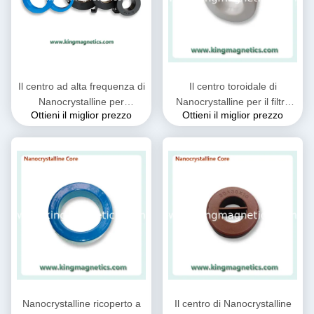
Il centro ad alta frequenza di
Il centro toroidale di
Nanocrystalline per
Nanocrystalline per il filtro
Ottieni il miglior prezzo
Ottieni il miglior prezzo
l'induttore della bobina di
comune N32-20-10 dalla
bobina d'arresto del CMC
bobina d'arresto di modo di
fornito da re Magnetics
IEC
Nanocrystalline ricoperto a
Il centro di Nanocrystalline