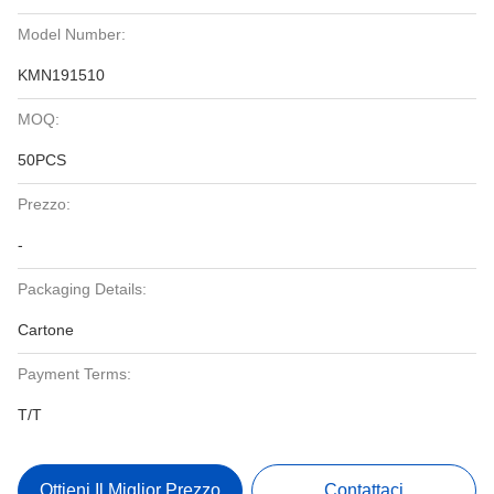
Model Number:
KMN191510
MOQ:
50PCS
Prezzo:
-
Packaging Details:
Cartone
Payment Terms:
T/T
Ottieni Il Miglior Prezzo
Contattaci