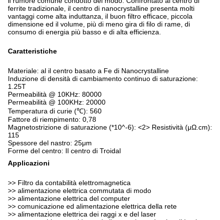
il rumore comune condotto del modo. Confrontato al centro di
ferrite tradizionale, il centro di nanocrystalline presenta molti
vantaggi come alta induttanza, il buon filtro efficace, piccola
dimensione ed il volume, più di meno gira di filo di rame, di
consumo di energia più basso e di alta efficienza.
Caratteristiche
Materiale: al il centro basato a Fe di Nanocrystalline
Induzione di densità di cambiamento continuo di saturazione:
1.25T
Permeabilità @ 10KHz: 80000
Permeabilità @ 100KHz: 20000
Temperatura di curie (℃): 560
Fattore di riempimento: 0,78
Magnetostrizione di saturazione (*10^-6): <2> Resistività (μΩ.cm):
115
Spessore del nastro: 25μm
Forme del centro: Il centro di Troidal
Applicazioni
>> Filtro da contabilità elettromagnetica
>> alimentazione elettrica commutata di modo
>> alimentazione elettrica del computer
>> comunicazione ed alimentazione elettrica della rete
>> alimentazione elettrica dei raggi x e del laser