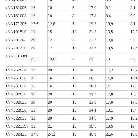
KMN161006
16
10
6
17,9
8,1
8,1
KMN161008
16
10
8
17,8
8,4
9,9
KMN171206
17,5
12,6
6
19,2
10,9
8,1
KMN191510
19
15
10
21,2
13,5
12,3
KMN201208
20
12
8
21,7
10,8
9,9
KMN201210
20
12
10
22,6
10,5
12,5
KMN211308E
21,3
13,6
8
22
13
8,8
*
KMN252010
25
20
10
28
17,2
13,2
KMN251610
25
16
10
28
14,0
13,1
KMN261610
26
16
10
28,3
14
12,8
KMN302010
30
20
10
33,2
17,8
13,3
KMN302015
30
20
15
33,6
17,8
17,8
KMN322010
32
20
10
34,4
18,1
13
KMN322015
32
20
15
34,6
17,9
18,2
KMN322115Y
32
21
15
35,5
18,5
19
KMN382415
37,8
24,2
15
40,8
21,6
18,3