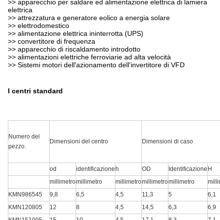
>> apparecchio per saldare ed alimentazione elettrica di lamiera
elettrica
>> attrezzatura e generatore eolico a energia solare
>> elettrodomestico
>> alimentazione elettrica ininterrotta (UPS)
>> convertitore di frequenza
>> apparecchio di riscaldamento introdotto
>> alimentazioni elettriche ferroviarie ad alta velocità
>> Sistemi motori dell'azionamento dell'invertitore di VFD
I centri standard
Numero del
Dimensioni del centro
Dimensioni di caso
pezzo.
od
identificazione
h
OD
Identificazione
H
millimetro
millimetro
millimetro
millimetro
millimetro
mill
KMN986545
9,8
6,5
4,5
11,3
5
6,1
KMN120805
12
8
4,5
14,5
6,3
6,9
KMN151005
15
10
4,5
17,1
8,3
7,1