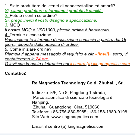
1.
Siete produttore dei centri di nanocrystalline ed amorfi?
Sì, siamo produttore e forniamo i prodotti di qualità.
2.
Potete i centri su ordine?
Sì, prego inviici il vostri disegno e specificazione.
3.
MOQ
Il nostro MOQ è USD1000, piccolo ordine è benvenuto.
4.
Termine d'esecuzione
Principalmente il termine d'esecuzione comincia a partire dai 15
giorni, dipende dalla quantità di ordine.
5.
Come iniziare ordine?
Riempiavi appena messaggio di requisito e clic
«[
invii]
»
sotto, vi
contatteremo in
24 ore
.
O invii con la posta elettronica noi
il centro (a) kingmagnetics.com
Contattici:
Re Magnetics Technology Co di Zhuhai. , Srl.
Indirizzo: 5/F, No.8, Pingdong 1 strada,
Parco scientifico di scienza e tecnologia di
Nanping,
Zhuhai, Guangdong, Cina, 519060
Telefono: +86-756-830-5985; +86-158-1980-9198
Sito Web: www.kingmagnetics.com
Email: il centro (a) kingmagnetics.com