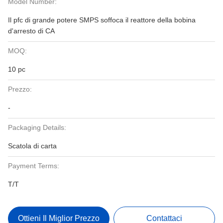
Model Number:
Il pfc di grande potere SMPS soffoca il reattore della bobina
d'arresto di CA
MOQ:
10 pc
Prezzo:
-
Packaging Details:
Scatola di carta
Payment Terms:
T/T
Ottieni Il Miglior Prezzo
Contattaci