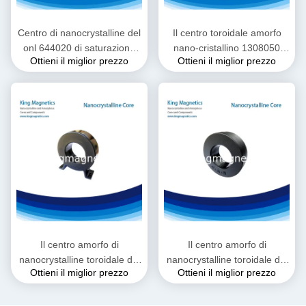
Centro di nanocrystalline del
Il centro toroidale amorfo
onl 644020 di saturazione
nano-cristallino 1308050
Ottieni il miglior prezzo
Ottieni il miglior prezzo
del trasformatore
dell'alto trasformatore di
dell'invertitore l'alto
trquency
Il centro amorfo di
Il centro amorfo di
nanocrystalline toroidale del
nanocrystalline toroidale del
Ottieni il miglior prezzo
Ottieni il miglior prezzo
trasformatore dell'invertitore
trasformatore dell'invertitore
della saldatrice