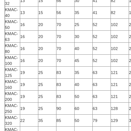
13
15
56
30
41
82
1
32
KMAC-
13
15
56
35
41
82
1
40
KMAC-
16
20
70
25
52
102
2
50
KMAC-
16
20
70
30
52
102
2
63
KMAC-
16
20
70
40
52
102
2
80
KMAC-
16
20
70
45
52
102
2
100
KMAC-
19
25
83
35
63
121
2
125
KMAC-
19
25
83
40
63
121
2
160
KMAC-
19
25
83
50
63
121
2
200
KMAC-
19
25
90
60
63
128
2
250
KMAC-
22
35
85
50
79
129
3
320
KMAC-