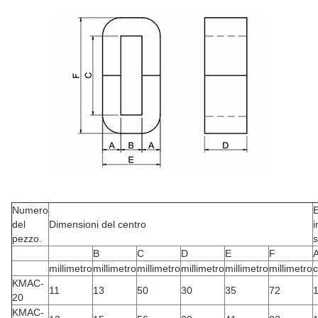
Numero
E
del
Dimensioni del centro
i
pezzo.
s
B
C
D
E
F
millimetro
millimetro
millimetro
millimetro
millimetro
millimetro
KMAC-
11
13
50
30
35
72
1
20
KMAC-