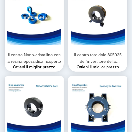
il centro Nano-cristallino con
Il centro toroidale 805025
a resina epossidica ricoperto
dell'invertitore della
Ottieni il miglior prezzo
Ottieni il miglior prezzo
saldatrice del onl ad alta
frequenza del trasformatore