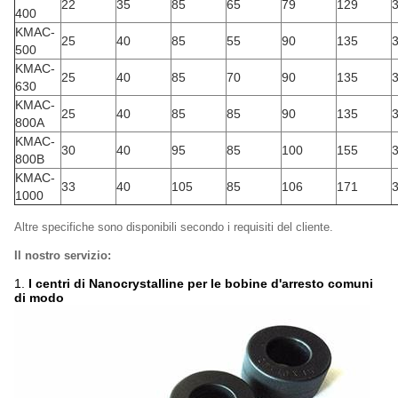
22
35
85
65
79
129
3
400
KMAC-
25
40
85
55
90
135
3
500
KMAC-
25
40
85
70
90
135
3
630
KMAC-
25
40
85
85
90
135
3
800A
KMAC-
30
40
95
85
100
155
3
800B
KMAC-
33
40
105
85
106
171
3
1000
Altre specifiche sono disponibili secondo i requisiti del cliente.
Il nostro servizio:
1.
I centri di Nanocrystalline per le bobine d'arresto comuni
di modo