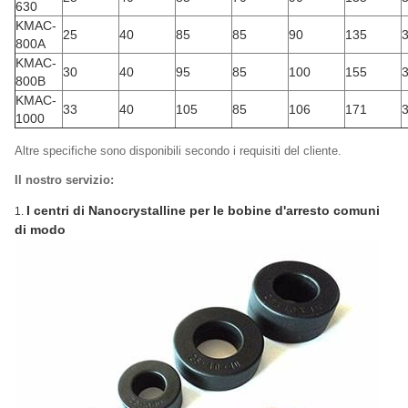
630
KMAC-
25
40
85
85
90
135
3
800A
KMAC-
30
40
95
85
100
155
3
800B
KMAC-
33
40
105
85
106
171
3
1000
Altre specifiche sono disponibili secondo i requisiti del cliente.
Il nostro servizio:
I centri di Nanocrystalline per le bobine d'arresto comuni
1.
di modo