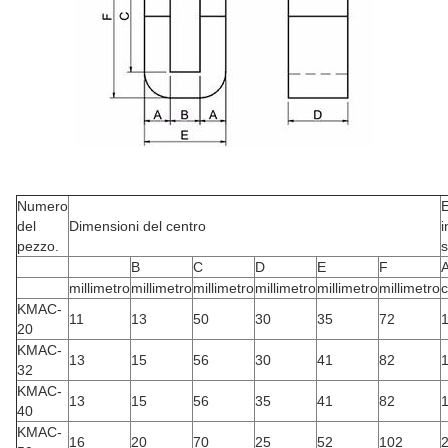
Numero
E
del
Dimensioni del centro
i
pezzo.
s
B
C
D
E
F
millimetro
millimetro
millimetro
millimetro
millimetro
millimetro
KMAC-
11
13
50
30
35
72
1
20
KMAC-
13
15
56
30
41
82
1
32
KMAC-
13
15
56
35
41
82
1
40
KMAC-
16
20
70
25
52
102
2