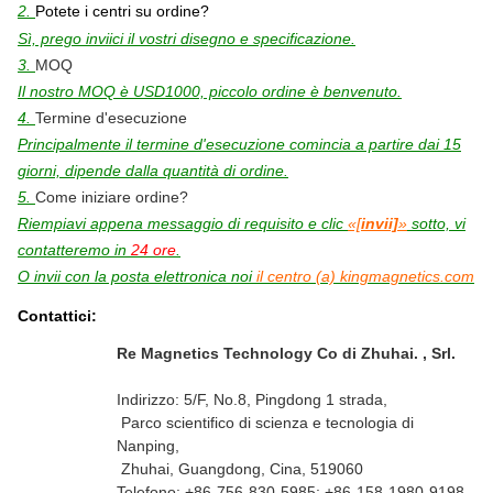
2.
Potete i centri su ordine?
Sì, prego inviici il vostri disegno e specificazione.
3.
MOQ
Il nostro MOQ è USD1000, piccolo ordine è benvenuto.
4.
Termine d'esecuzione
Principalmente il termine d'esecuzione comincia a partire dai 15
giorni, dipende dalla quantità di ordine.
5.
Come iniziare ordine?
Riempiavi appena messaggio di requisito e clic
«[
invii]
»
sotto, vi
contatteremo in
24 ore
.
O invii con la posta elettronica noi
il centro (a) kingmagnetics.com
Contattici:
Re Magnetics Technology Co di Zhuhai. , Srl.
Indirizzo: 5/F, No.8, Pingdong 1 strada,
Parco scientifico di scienza e tecnologia di
Nanping,
Zhuhai, Guangdong, Cina, 519060
Telefono: +86-756-830-5985; +86-158-1980-9198