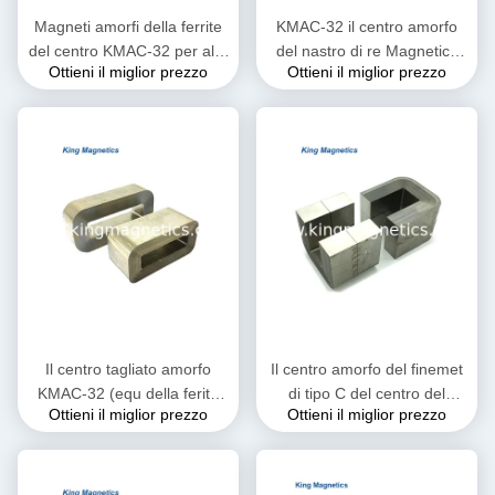
Magneti amorfi della ferrite
KMAC-32 il centro amorfo
del centro KMAC-32 per alta
del nastro di re Magnetics
Ottieni il miglior prezzo
Ottieni il miglior prezzo
densità di cambiamento
dei metglass del non cristallo
continuo di saturazione
sottile c del amcc 200
Il centro tagliato amorfo
Il centro amorfo del finemet
KMAC-32 (equ della ferita
di tipo C del centro del
Ottieni il miglior prezzo
Ottieni il miglior prezzo
del nastro di KMAC-32
trasformatore di rendimento
Metglas. AMCC-32)
elevato KMAC-20