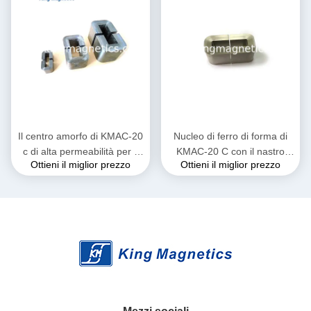
Il centro amorfo di KMAC-20
Nucleo di ferro di forma di
c di alta permeabilità per il
KMAC-20 C con il nastro
Ottieni il miglior prezzo
Ottieni il miglior prezzo
trasformatore corrente
amorfo per il grande reattore
corrente