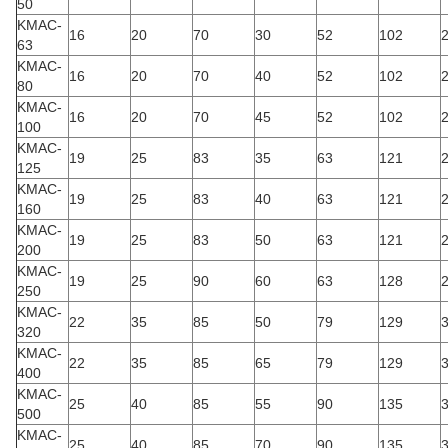
50
KMAC-
16
20
70
30
52
102
2
63
KMAC-
16
20
70
40
52
102
2
80
KMAC-
16
20
70
45
52
102
2
100
KMAC-
19
25
83
35
63
121
2
125
KMAC-
19
25
83
40
63
121
2
160
KMAC-
19
25
83
50
63
121
2
200
KMAC-
19
25
90
60
63
128
2
250
KMAC-
22
35
85
50
79
129
3
320
KMAC-
22
35
85
65
79
129
3
400
KMAC-
25
40
85
55
90
135
3
500
KMAC-
25
40
85
70
90
135
3