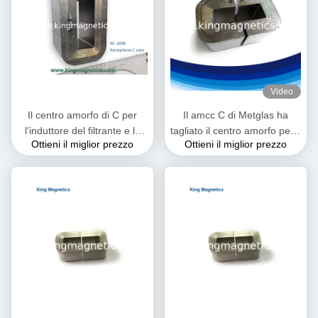
Video
Il centro amorfo di C per
Il amcc C di Metglas ha
l'induttore del filtrante e la
tagliato il centro amorfo per il
Ottieni il miglior prezzo
Ottieni il miglior prezzo
bobina d'arresto di PFC fatti
trasformatore ad alta
del nastro di alta qualità
frequenza ed audio