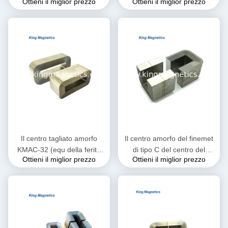
Ottieni il miglior prezzo
Ottieni il miglior prezzo
densità di cambiamento
dei metglass del non cristallo
continuo di saturazione
sottile c del amcc 200
Il centro tagliato amorfo
Il centro amorfo del finemet
KMAC-32 (equ della ferita
di tipo C del centro del
Ottieni il miglior prezzo
Ottieni il miglior prezzo
del nastro di KMAC-32
trasformatore di rendimento
Metglas. AMCC-32)
elevato KMAC-20