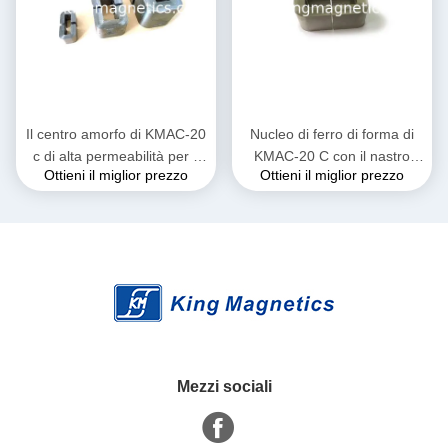
Il centro amorfo di KMAC-20
Nucleo di ferro di forma di
c di alta permeabilità per il
KMAC-20 C con il nastro
Ottieni il miglior prezzo
Ottieni il miglior prezzo
trasformatore corrente
amorfo per il grande reattore
corrente
Mezzi sociali