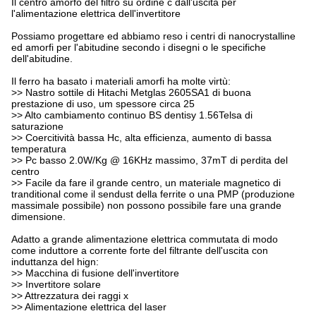
Il centro amorfo del filtro su ordine c dall'uscita per
l'alimentazione elettrica dell'invertitore
Possiamo progettare ed abbiamo reso i centri di nanocrystalline
ed amorfi per l'abitudine secondo i disegni o le specifiche
dell'abitudine.
Il ferro ha basato i materiali amorfi ha molte virtù:
>> Nastro sottile di Hitachi Metglas 2605SA1 di buona
prestazione di uso, um spessore circa 25
>> Alto cambiamento continuo BS dentisy 1.56Telsa di
saturazione
>> Coercitività bassa Hc, alta efficienza, aumento di bassa
temperatura
>> Pc basso 2.0W/Kg @ 16KHz massimo, 37mT di perdita del
centro
>> Facile da fare il grande centro, un materiale magnetico di
tranditional come il sendust della ferrite o una PMP (produzione
massimale possibile) non possono possibile fare una grande
dimensione.
Adatto a grande alimentazione elettrica commutata di modo
come induttore a corrente forte del filtrante dell'uscita con
induttanza del hign:
>> Macchina di fusione dell'invertitore
>> Invertitore solare
>> Attrezzatura dei raggi x
>> Alimentazione elettrica del laser