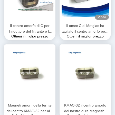
Video
Il centro amorfo di C per
Il amcc C di Metglas ha
l'induttore del filtrante e la
tagliato il centro amorfo per il
Ottieni il miglior prezzo
Ottieni il miglior prezzo
bobina d'arresto di PFC fatti
trasformatore ad alta
del nastro di alta qualità
frequenza ed audio
Magneti amorfi della ferrite
KMAC-32 il centro amorfo
del centro KMAC-32 per alta
del nastro di re Magnetics