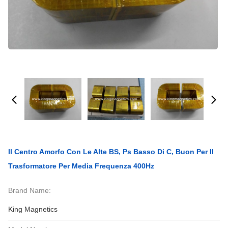
Il Centro Amorfo Con Le Alte BS, Ps Basso Di C, Buon Per Il
Trasformatore Per Media Frequenza 400Hz
Brand Name:
King Magnetics