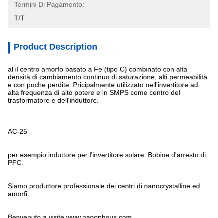
Termini Di Pagamento:
T/T
Product Description
al il centro amorfo basato a Fe (tipo C) combinato con alta
densità di cambiamento continuo di saturazione, alti permeabilità
e con poche perdite. Pricipalmente utilizzato nell'invertitore ad
alta frequenza di alto potere e in SMPS come centro del
trasformatore e dell'induttore.
AC-25
per esempio induttore per l'invertitore solare. Bobine d'arresto di
PFC.
Siamo produttore professionale dei centri di nanocrystalline ed
amorfi.
Benvenuto a visite www.nanophous.com