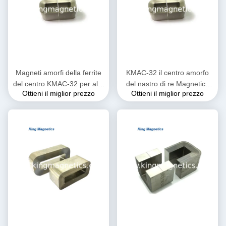
Magneti amorfi della ferrite
KMAC-32 il centro amorfo
del centro KMAC-32 per alta
del nastro di re Magnetics
Ottieni il miglior prezzo
Ottieni il miglior prezzo
densità di cambiamento
dei metglass del non cristallo
continuo di saturazione
sottile c del amcc 200