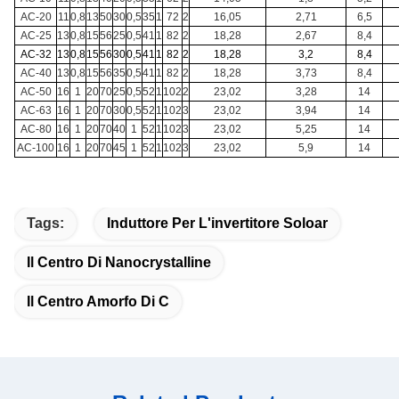
AC-20
11
0,8
13
50
30
0,5
35
1
72
2
16,05
2,71
6,5
AC-25
13
0,8
15
56
25
0,5
41
1
82
2
18,28
2,67
8,4
AC-32
13
0,8
15
56
30
0,5
41
1
82
2
18,28
3,2
8,4
AC-40
13
0,8
15
56
35
0,5
41
1
82
2
18,28
3,73
8,4
AC-50
16
1
20
70
25
0,5
52
1
102
2
23,02
3,28
14
AC-63
16
1
20
70
30
0,5
52
1
102
3
23,02
3,94
14
AC-80
16
1
20
70
40
1
52
1
102
3
23,02
5,25
14
AC-100
16
1
20
70
45
1
52
1
102
3
23,02
5,9
14
Tags:
Induttore Per L'invertitore Soloar
Il Centro Di Nanocrystalline
Il Centro Amorfo Di C