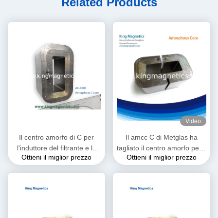
Related Products
Video
Il centro amorfo di C per
Il amcc C di Metglas ha
l'induttore del filtrante e la
tagliato il centro amorfo per il
Ottieni il miglior prezzo
Ottieni il miglior prezzo
bobina d'arresto di PFC fatti
trasformatore ad alta
del nastro di alta qualità
frequenza ed audio