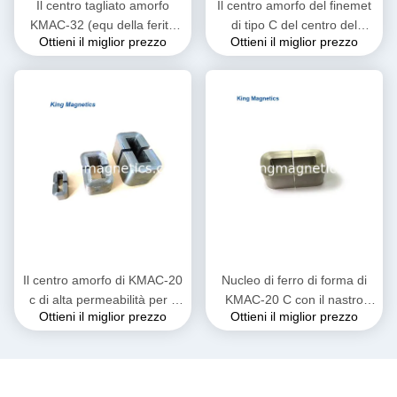
Il centro tagliato amorfo
Il centro amorfo del finemet
KMAC-32 (equ della ferita
di tipo C del centro del
Ottieni il miglior prezzo
Ottieni il miglior prezzo
del nastro di KMAC-32
trasformatore di rendimento
Metglas. AMCC-32)
elevato KMAC-20
Il centro amorfo di KMAC-20
Nucleo di ferro di forma di
c di alta permeabilità per il
KMAC-20 C con il nastro
Ottieni il miglior prezzo
Ottieni il miglior prezzo
trasformatore corrente
amorfo per il grande reattore
corrente